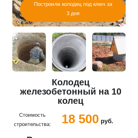
Построили колодец под ключ за
3 дня
Колодец
5
железобетонный на 10
колец
18 500
Стоимость
руб.
строительства:
с