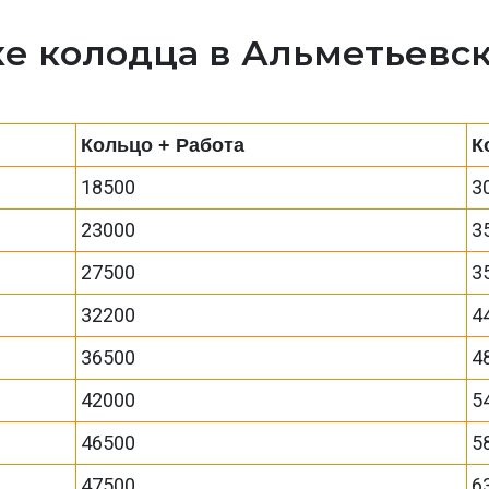
ке колодца в Альметьевс
Кольцо + Работа
К
18500
3
23000
3
27500
3
32200
4
36500
4
42000
5
46500
5
47500
6