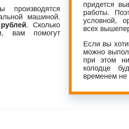
придется вы
ы производятся
работы. По
альной машиной.
условной, о
 рублей
. Сколько
всех вышепе
и, вам помогут
Если вы хоти
можно выполн
при этом ни
колодце бу
временем не 