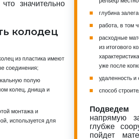
рельеф местно
 что значительно
глубина залега
работа, в том 
ть колодец
расходные мат
из итогового к
характеристик
олец из пластика имеют
уже после копк
ые соединения;
удаленность и 
икальную полую
лом колец, днища и
способ строите
Подведем 
той монтажа и
напрямую з
ой, используется для
глубже соор
пойдет мат