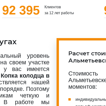
92 395
Клиентов
за 12 лет работы
угах
Расчет стои
альный уровень
Альметьевс
на своем участке
 у вас имеется
Стоимост
.
Копка колодца в
Альметьев
твляется нашей
моментов:
 порядке. Поэтому
чикам четкую и
индивидуальны
а. В работе мы