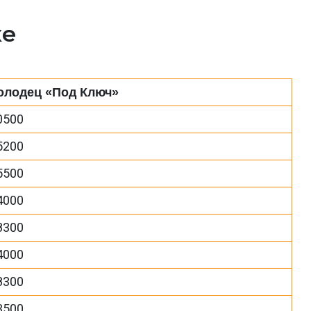
ке
олодец «Под Ключ»
0500
5200
5500
4000
8300
4000
8300
3500